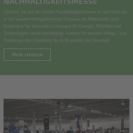
NACHHALTIGKEITSMESSE
Tauchen Sie auf der Tiroler Nachhaltigkeitsmesse in eine Welt ein,
in der verantwortungsbewusster Konsum im Mittelpunkt steht.
Entdecken Sie innovative Lösungen für Energie, Mobilität und
Technologien sowie nachhaltige Ansätze für unseren Alltag – von
Ernährung über Kleidung bis zu Kosmetik und Haushalt.
Mehr erfahren